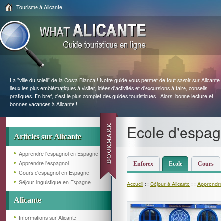
Tourisme à Alicante
La "ville du soleil" de la Costa Blanca ! Notre guide vous permet de tout savoir sur Alicante 
lieux les plus emblématiques à visiter, idées d'activités et d'excursions à faire, conseils
pratiques. En bref, c'est le plus complet des guides touristiques ! Alors, bonne lecture et
bonnes vacances à Alicante !
Ecole d'espag
Articles sur Alicante
Apprendre l'espagnol en Espagne
Apprendre l'espagnol
Enforex
Ecole
Cours
Cours d'espagnol en Espagne
Séjour linguistique en Espagne
Accueil
: :
Séjour à Alicante
: :
Apprendre
Alicante
Informations sur Alicante