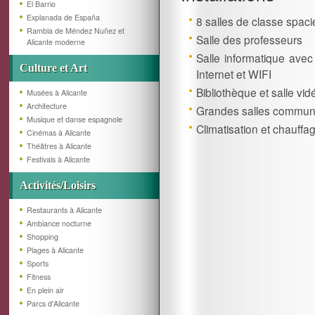
El Barrio
Explanada de España
8 salles de classe spac
Rambla de Méndez Nuñez et
Salle des professeurs
Alicante moderne
Salle informatique avec
Culture et Art
Internet et WIFI
Bibliothèque et salle vid
Musées à Alicante
Architecture
Grandes salles commu
Musique et danse espagnole
Climatisation et chauffa
Cinémas à Alicante
Théâtres à Alicante
Festivals à Alicante
Activités/Loisirs
Restaurants à Alicante
Ambiance nocturne
Shopping
Plages à Alicante
Sports
Fitness
En plein air
Parcs d'Alicante