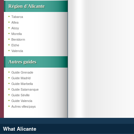
Région d'Alicante
Tabarca
Altea
Alcoy
Morella
Benidorm
Elche
Valencia
Autres guides
Guide Grenade
Guide Madrid
Guide Marbella
Guide Salamanque
Guide Séville
Guide Valencia
Autres villes/pays
What Alicante