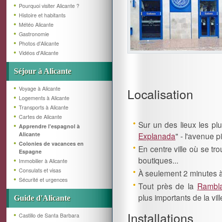
Pourquoi visiter Alicante ?
Histoire et habitants
Météo Alicante
Gastronomie
Photos d'Alicante
Vidéos d'Alicante
Séjour à Alicante
Voyage à Alicante
Localisation
Logements à Alicante
Transports à Alicante
Cartes de Alicante
Sur un des lieux les plu
Apprendre l'espagnol à
Alicante
Explanada
" - l'avenue 
Colonies de vacances en
En centre ville où se tr
Espagne
boutiques...
Immobilier à Alicante
Consulats et visas
À seulement 2 minutes à
Sécurité et urgences
Tout près de la
Rambl
plus importants de la vill
Guide d'Alicante
Installations
Castillo de Santa Barbara