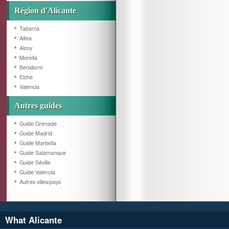
Région d'Alicante
Tabarca
Altea
Alcoy
Morella
Benidorm
Elche
Valencia
Autres guides
Guide Grenade
Guide Madrid
Guide Marbella
Guide Salamanque
Guide Séville
Guide Valencia
Autres villes/pays
What Alicante