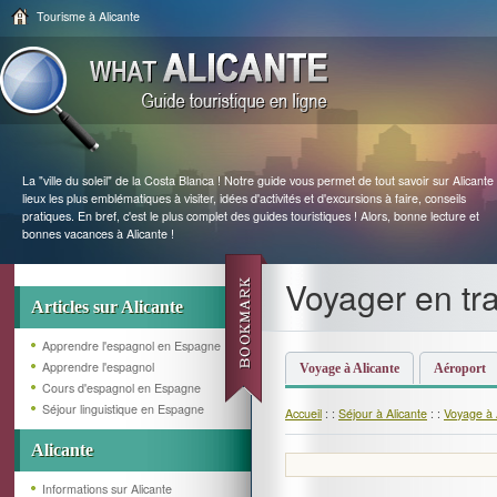
Tourisme à Alicante
La "ville du soleil" de la Costa Blanca ! Notre guide vous permet de tout savoir sur Alicante 
lieux les plus emblématiques à visiter, idées d'activités et d'excursions à faire, conseils
pratiques. En bref, c'est le plus complet des guides touristiques ! Alors, bonne lecture et
bonnes vacances à Alicante !
Voyager en tra
Articles sur Alicante
Apprendre l'espagnol en Espagne
Apprendre l'espagnol
Voyage à Alicante
Aéroport
Cours d'espagnol en Espagne
Séjour linguistique en Espagne
Accueil
: :
Séjour à Alicante
: :
Voyage à 
Alicante
Informations sur Alicante