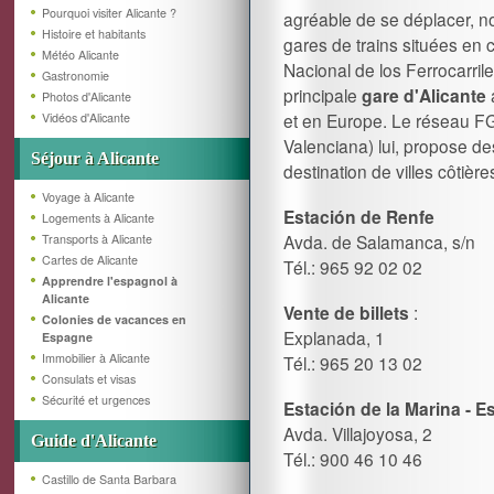
Pourquoi visiter Alicante ?
agréable de se déplacer, 
Histoire et habitants
gares de trains situées en 
Météo Alicante
Nacional de los Ferrocarril
Gastronomie
principale
gare d'Alicante
Photos d'Alicante
et en Europe. Le réseau FGV
Vidéos d'Alicante
Valenciana) lui, propose des
Séjour à Alicante
destination de villes côtiè
Voyage à Alicante
Estación de Renfe
Logements à Alicante
Avda. de Salamanca, s/n
Transports à Alicante
Cartes de Alicante
Tél.: 965 92 02 02
Apprendre l'espagnol à
Alicante
Vente de billets
:
Colonies de vacances en
Explanada, 1
Espagne
Immobilier à Alicante
Tél.: 965 20 13 02
Consulats et visas
Sécurité et urgences
Estación de la Marina - E
Avda. Villajoyosa, 2
Guide d'Alicante
Tél.: 900 46 10 46
Castillo de Santa Barbara