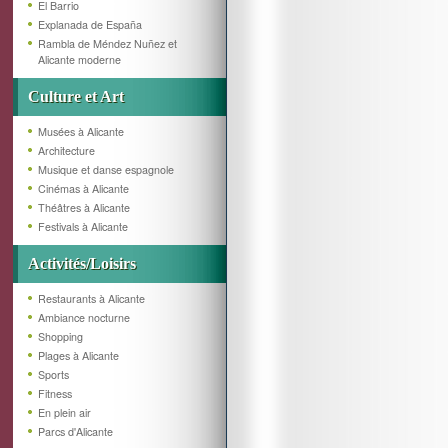
El Barrio
Explanada de España
Rambla de Méndez Nuñez et
Alicante moderne
Culture et Art
Musées à Alicante
Architecture
Musique et danse espagnole
Cinémas à Alicante
Théâtres à Alicante
Festivals à Alicante
Activités/Loisirs
Restaurants à Alicante
Ambiance nocturne
Shopping
Plages à Alicante
Sports
Fitness
En plein air
Parcs d'Alicante